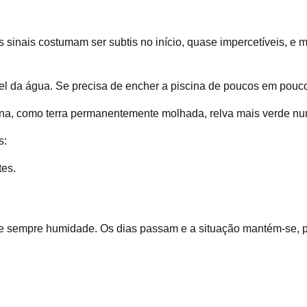
sinais costumam ser subtis no início, quase impercetíveis, e 
el da água. Se precisa de encher a piscina de poucos em poucos
a, como terra permanentemente molhada, relva mais verde num 
s:
tes.
e sempre humidade. Os dias passam e a situação mantém-se, p