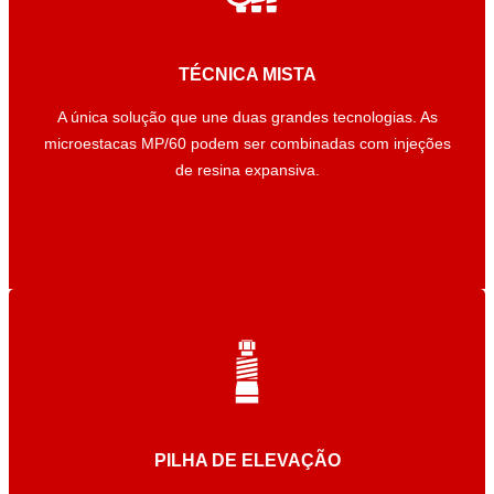
TÉCNICA MISTA
TÉCNICA MISTA
A única solução que une duas grandes tecnologias. As
A única solução que une duas grandes tecnologias. As
microestacas MP/60 podem ser combinadas com injeções
microestacas MP/60 podem ser combinadas com injeções
de resina expansiva.
de resina expansiva.
PILHA DE ELEVAÇÃO
PILHA DE ELEVAÇÃO