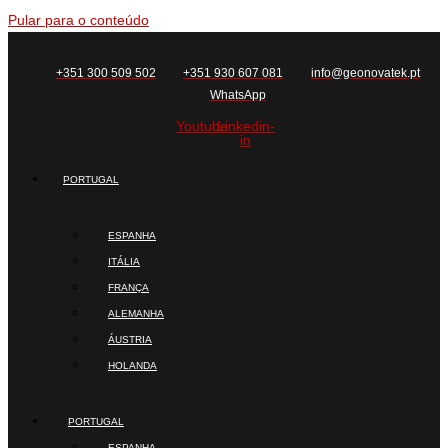
Pular para o conteúdo
+351 300 509 502
+351 930 607 081
info@geonovatek.pt
WhatsApp
Youtube
Linkedin-
in
PORTUGAL
ESPANHA
ITÁLIA
FRANÇA
ALEMANHA
ÁUSTRIA
HOLANDA
PORTUGAL
ESPANHA