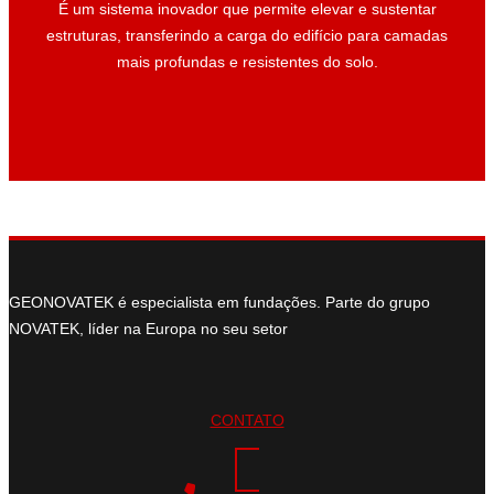
É um sistema inovador que permite elevar e sustentar
É um sistema inovador que permite elevar e sustentar
estruturas, transferindo a carga do edifício para camadas
estruturas, transferindo a carga do edifício para camadas
mais profundas e resistentes do solo.
mais profundas e resistentes do solo.
GEONOVATEK é especialista em fundações. Parte do grupo
NOVATEK, líder na Europa no seu setor
CONTATO