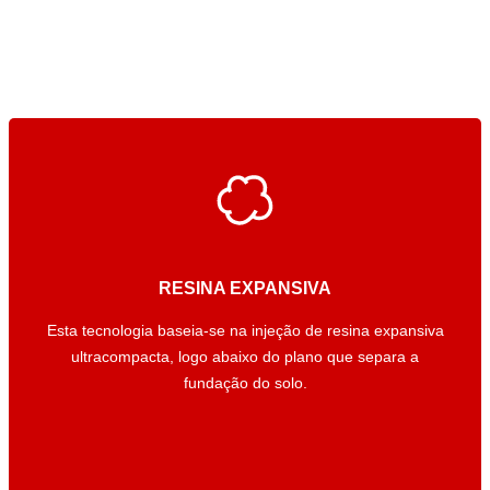
RESINA EXPANSIVA
RESINA EXPANSIVA
Esta tecnologia baseia-se na injeção de resina expansiva
Esta tecnologia baseia-se na injeção de resina expansiva
ultracompacta, logo abaixo do plano que separa a
ultracompacta, logo abaixo do plano que separa a
fundação do solo.
fundação do solo.