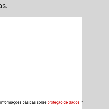
as.
s informações básicas sobre
proteção de dados.
*