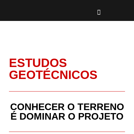
CAMPOS DE AÇÃO
TIPOS DE CONSTRUÇÃO
PROFISSIONAIS-OLD
ESTUDOS
GEOTÉCNICOS
CONHECER O TERRENO
É DOMINAR O PROJETO