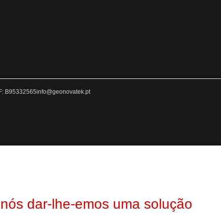
F: B95332565
info@geonovatek.pt
 nós dar-lhe-emos uma solução