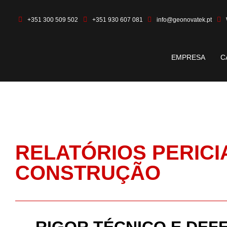
+351 300 509 502
+351 930 607 081
info@geonovatek.pt
EMPRESA
C
RELATÓRIOS PERICI
CONSTRUÇÃO