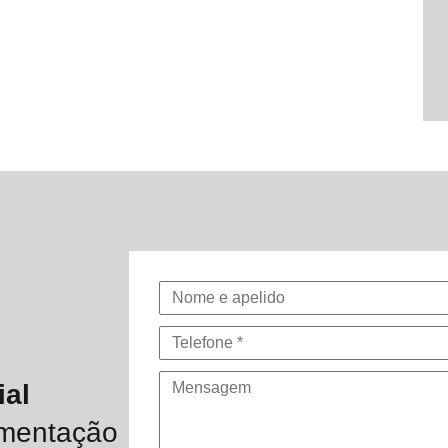
ial
umentação