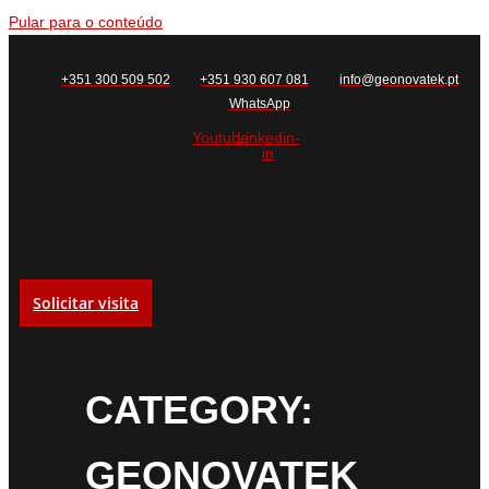
Pular para o conteúdo
+351 300 509 502
+351 930 607 081
info@geonovatek.pt
WhatsApp
Youtube
Linkedin-
in
Solicitar visita
CATEGORY:
GEONOVATEK