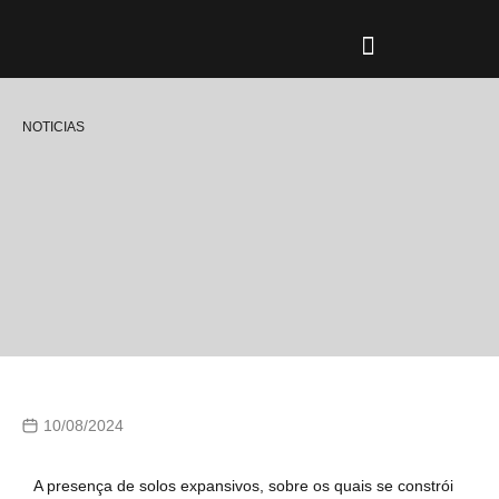
CAMPOS DE AÇÃO
TIPOS DE CONSTRUÇÃO
PROFISSIONAIS-OLD
NOTICIAS
10/08/2024
A presença de solos expansivos, sobre os quais se constrói