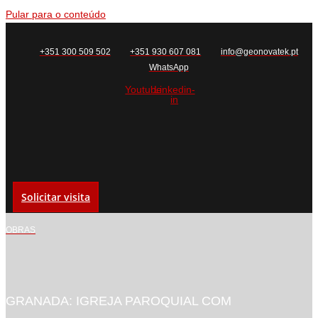
Pular para o conteúdo
+351 300 509 502
+351 930 607 081
info@geonovatek.pt
WhatsApp
Youtube
Linkedin-
in
Solicitar visita
OBRAS
GRANADA: IGREJA PAROQUIAL COM