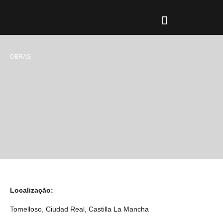
CAMPOS DE AÇÃO
TIPOS DE CONSTRUÇÃO
PROFISSIONAIS-OLD
OBRAS
Localização
:
Tomelloso, Ciudad Real, Castilla La Mancha