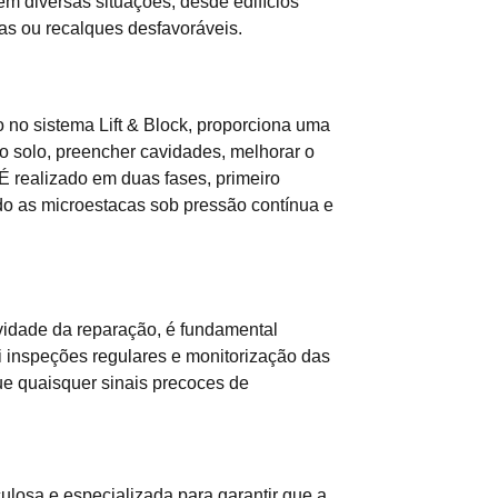
em diversas situações, desde edifícios
ras ou recalques desfavoráveis.
no sistema Lift & Block, proporciona uma
 o solo, preencher cavidades, melhorar o
 É realizado em duas fases, primeiro
ndo as microestacas sob pressão contínua e
gevidade da reparação, é fundamental
i inspeções regulares e monitorização das
ue quaisquer sinais precoces de
culosa e especializada para garantir que a