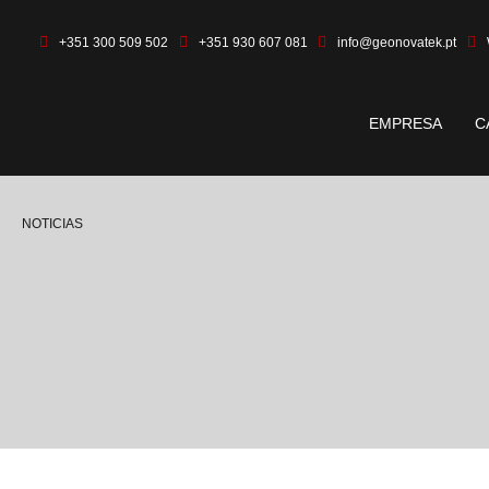
+351 300 509 502
+351 930 607 081
info@geonovatek.pt
EMPRESA
C
NOTICIAS