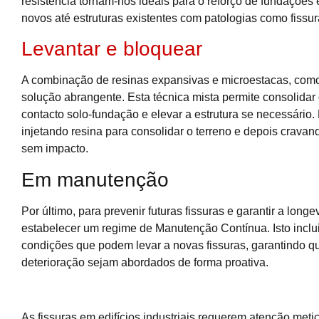
resistência tornam-nos ideais para o reforço de fundações 
novos até estruturas existentes com patologias como fissu
Levantar e bloquear
A combinação de resinas expansivas e microestacas, como 
solução abrangente. Esta técnica mista permite consolidar
contacto solo-fundação e elevar a estrutura se necessário.
injetando resina para consolidar o terreno e depois crava
sem impacto.
Em manutenção
Por último, para prevenir futuras fissuras e garantir a lon
estabelecer um regime de Manutenção Contínua. Isto inclu
condições que podem levar a novas fissuras, garantindo q
deterioração sejam abordados de forma proativa.
As fissuras em edifícios industriais requerem atenção meti