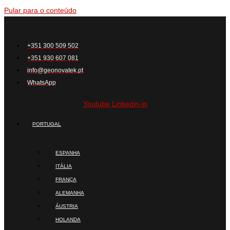
Pular para o conteúdo
+351 300 509 502
+351 930 607 081
info@geonovatek.pt
WhatsApp
Youtube
Linkedin-in
PORTUGAL
ESPANHA
ITÁLIA
FRANÇA
ALEMANHA
ÁUSTRIA
HOLANDA