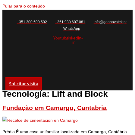
Pular para o conteúdo
+351 300 509 502
+351 930 607 081
info@geonovatek.pt
WhatsApp
Youtube
Linkedin-
in
Solicitar visita
Tecnología:
Lift and Block
Fundação em Camargo, Cantabria
Prédio É uma casa unifamiliar localizada em Camargo, Cantábria