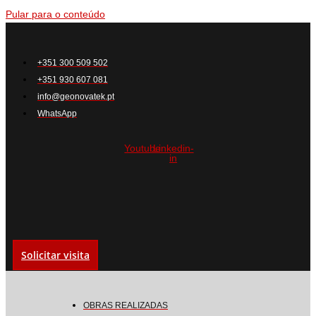
Pular para o conteúdo
+351 300 509 502
+351 930 607 081
info@geonovatek.pt
WhatsApp
Youtube
Linkedin-
in
Solicitar visita
OBRAS REALIZADAS