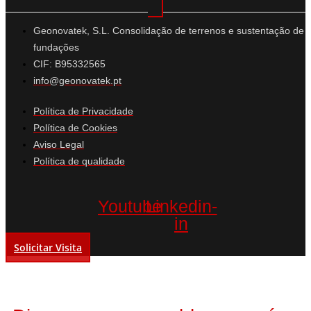
Geonovatek, S.L. Consolidação de terrenos e sustentação de
fundações
CIF: B95332565
info@geonovatek.pt
Política de Privacidade
Política de Cookies
Aviso Legal
Política de qualidade
Youtube
Linkedin-
in
Solicitar Visita