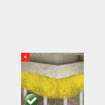
3
Cravação das microestacas, atravessando as perfurações.
União progressiva dos módulos que compõem o MP/60
4
Fixação da parte superior da microestaca à fundação com
argamassa especial para união do metal e do concreto