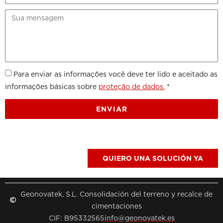
Para enviar as informações você deve ter lido e aceitado as
informações básicas sobre
proteção de dados.
*
ENVIAR
QUIERO UNA SOLUCIÓN YA
Geonovatek, S.L. Consolidación del terreno y recalce de
cimentaciones
CIF: B95332565
info@geonovatek.es